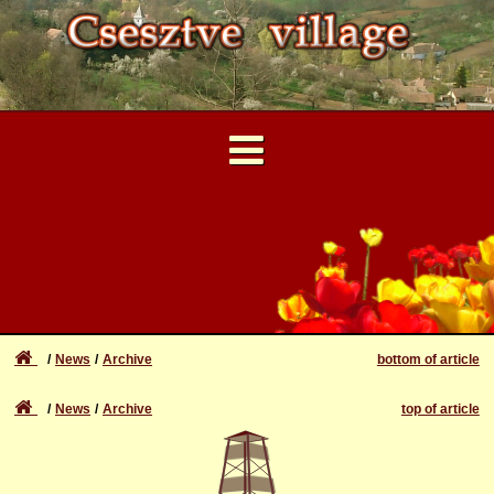
...
User Account
Forgotten login or password
Login
News
Archive
bottom of article
Registration
News
Archive
top of article