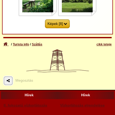
1
2
Képek [8]
Turista info
Szállás
cikk teteje
3
4
Megosztás
5
6
Hírek
Hírek
II. fokozatú vízkorlátozás
Vízkorlátozás elrendelése