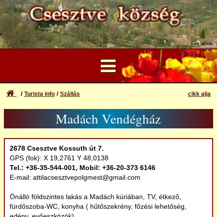
Turista info
Szállás
cikk alja
...
Madách Vendégház
Felhasználói Fiók
Látnivalók
Elfelejtett azonosító vagy jelszó
Bejelentkezés
2678 Csesztve Kossuth út 7.
Természeti értékek
GPS (fok): X 19,2761 Y 48,0138
Regisztráció
Tel.: +36-35-544-001, Mobil: +36-20-373 6146
Kikapcsolódás
E-mail: attilacsesztvepolgmest@gmail.com
Önálló földszintes lakás a Madách kúriában, TV, étkező,
Szállás
fürdőszoba-WC, konyha ( hűtőszekrény, főzési lehetőség,
edény, evőeszközök).