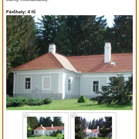
Étkezés
Férőhely: 4 fő
Rendezvénynaptár
Kistermelők, kézművesek
Példák
Linkajánló