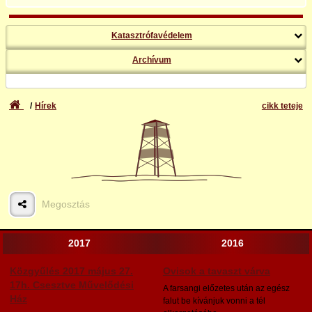
Katasztrófavédelem
Archívum
Hírek
cikk teteje
Megosztás
2017
2016
Közgyűlés 2017 május 27.
Ovisok a tavaszt várva
17h. Csesztve Művelődési
A farsangi előzetes után az egész
Ház
falut be kívánjuk vonni a tél