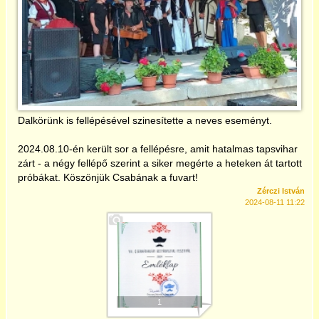
Önkormányzat
CseHaKE
és a többi civil
Dalkörünk is fellépésével szinesítette a neves eseményt.
Turista info
2024.08.10-én került sor a fellépésre, amit hatalmas tapsvihar
zárt - a négy fellépő szerint a siker megérte a heteken át tartott
Felhasználó
próbákat. Köszönjük Csabának a fuvart!
Zérczi István
2024-08-11 11:22
1