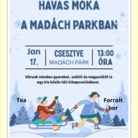
Önkormányzat
CseHaKE
és a többi civil
Turista info
Felhasználó