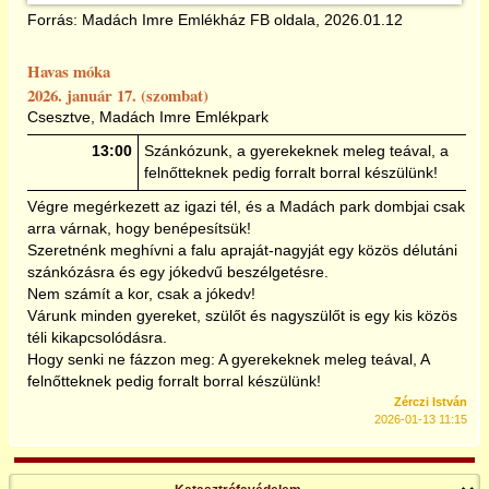
Forrás: Madách Imre Emlékház FB oldala, 2026.01.12
Havas móka
2026. január 17. (szombat)
Csesztve, Madách Imre Emlékpark
13:00
Szánkózunk, a gyerekeknek meleg teával, a
felnőtteknek pedig forralt borral készülünk!
Végre megérkezett az igazi tél, és a Madách park dombjai csak
arra várnak, hogy benépesítsük!
Szeretnénk meghívni a falu apraját-nagyját egy közös délutáni
szánkózásra és egy jókedvű beszélgetésre.
Nem számít a kor, csak a jókedv!
Várunk minden gyereket, szülőt és nagyszülőt is egy kis közös
téli kikapcsolódásra.
Hogy senki ne fázzon meg: A gyerekeknek meleg teával, A
felnőtteknek pedig forralt borral készülünk!
Zérczi István
2026-01-13 11:15