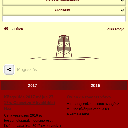
Katasztrófavédelem
Archívum
Hírek
cikk teteje
Megosztás
2017
2016
Közgyűlés 2017 május 27.
Ovisok a tavaszt várva
17h. Csesztve Művelődési
A farsangi előzetes után az egész
Ház
falut be kívánjuk vonni a tél
elkergetésébe.
Cél a vezetőség 2016 évi
beszámolójának megismerése,
jóváhagyása és a 2017 évi tervnek a