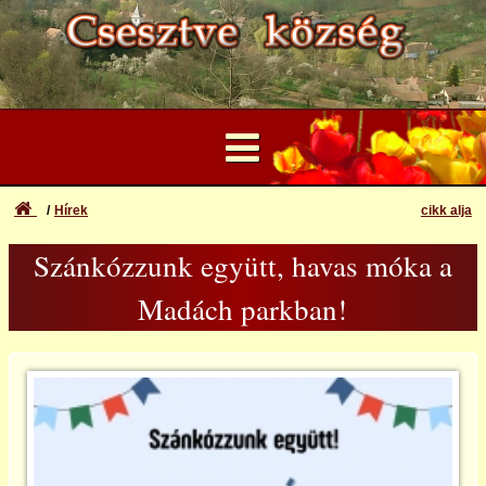
Hírek
cikk alja
Nyitólap
Szánkózzunk együtt, havas móka a
Felhasználói Fiók
Madách 200!
Elfelejtett azonosító vagy jelszó
Madách parkban!
Bejelentkezés
Hírek
Regisztráció
Katasztrófavédelem
Archívum