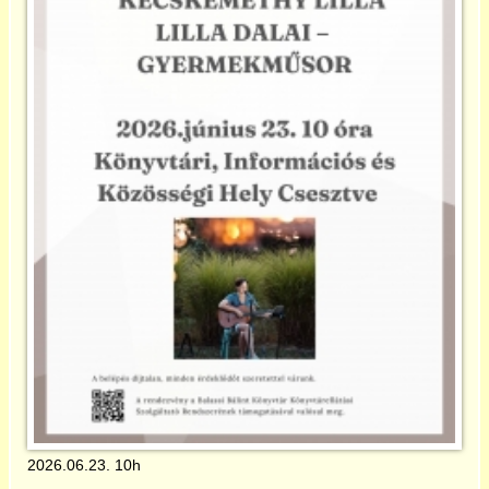
Önkormányzat
CseHaKE
és a többi civil
Turista info
Felhasználó
2026.06.23. 10h