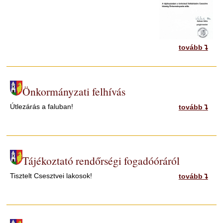
tovább
Önkormányzati felhívás
Útlezárás a faluban!
tovább
Tájékoztató rendőrségi fogadóóráról
Tisztelt Csesztvei lakosok!
tovább