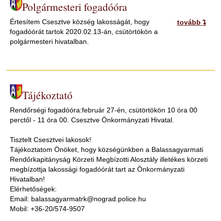
Polgármesteri fogadóóra
Értesítem Csesztve község lakosságát, hogy
tovább
fogadóórát tartok 2020.02.13-án, csütörtökön a
polgármesteri hivatalban.
Tájékoztató
Rendőrségi fogadóóra:február 27-én, csütörtökön 10 óra 00
perctől - 11 óra 00. Csesztve Önkormányzati Hivatal.
Tisztelt Csesztvei lakosok!
Tájékoztatom Önöket, hogy községünkben a Balassagyarmati
Rendőrkapitányság Körzeti Megbízotti Alosztály illetékes körzeti
megbízottja lakossági fogadóórát tart az Önkormányzati
Hivatalban!
Elérhetőségek:
Email: balassagyarmatrk@nograd.police.hu
Mobil: +36-20/574-9507