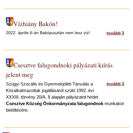
Vízhiány Bakón!
2022. április 6-án Bakópusztán nem lesz víz!
tovább
Csesztve falugondnoki pályázati kiírás
jelent meg
Szügyi Szocális és Gyermekjóléti Társulás a
tovább
Közalkalmazottak jogállásáról szóló 1992. évi
XXXIII. törvény 20/A. § alapján pályázatot hirdet
Csesztve Község Önkormányzata falugondnok
munkakör
betöltésére.