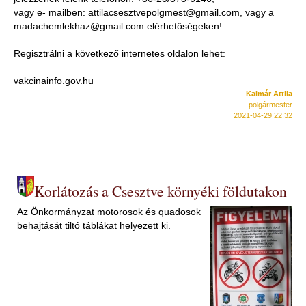
vagy e- mailben: attilacsesztvepolgmest@gmail.com, vagy a
madachemlekhaz@gmail.com elérhetőségeken!
Regisztrálni a következő internetes oldalon lehet:
vakcinainfo.gov.hu
Kalmár Attila
polgármester
2021-04-29 22:32
Korlátozás a Csesztve környéki földutakon
Az Önkormányzat motorosok és quadosok
behajtását tiltó táblákat helyezett ki.