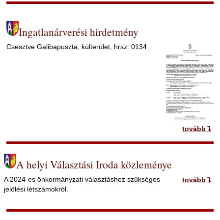
Ingatlanárverési hirdetmény
Csesztve Galibapuszta, külterület, hrsz: 0134
tovább
A helyi Választási Iroda közleménye
A 2024-es önkormányzati választáshoz szükséges
tovább
jelölési létszámokról.