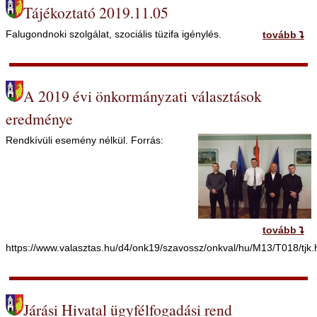
Tájékoztató 2019.11.05
Falugondnoki szolgálat, szociális tüzifa igénylés.
tovább
A 2019 évi önkormányzati választások
eredménye
Rendkívüli esemény nélkül. Forrás:
tovább
https://www.valasztas.hu/d4/onk19/szavossz/onkval/hu/M13/T018/tjk.
Járási Hivatal ügyfélfogadási rend