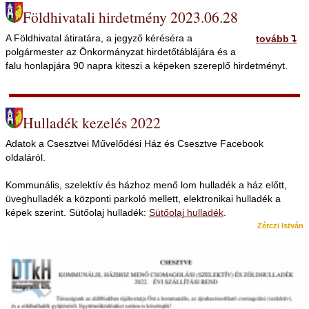
Földhivatali hirdetmény 2023.06.28
A Földhivatal átiratára, a jegyző kéréséra a
tovább
polgármester az Önkormányzat hirdetőtáblájára és a
falu honlapjára 90 napra kiteszi a képeken szereplő hirdetményt.
Hulladék kezelés 2022
Adatok a Csesztvei Művelődési Ház és Csesztve Facebook
oldaláról.
Kommunális, szelektív és házhoz menő lom hulladék a ház előtt,
üveghulladék a központi parkoló mellett, elektronikai hulladék a
képek szerint. Sütőolaj hulladék:
Sütőolaj hulladék
.
Zérczi István