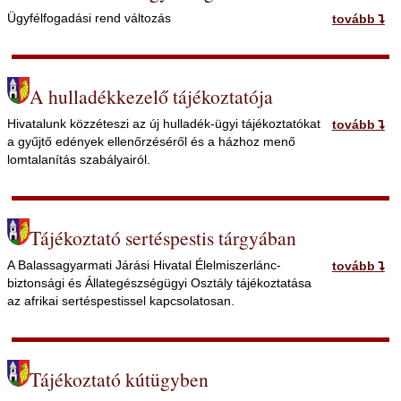
Ügyfélfogadási rend változás
tovább
A hulladékkezelő tájékoztatója
Hivatalunk közzéteszi az új hulladék-ügyi tájékoztatókat
tovább
a gyűjtő edények ellenőrzéséről és a házhoz menő
lomtalanítás szabályairól.
Tájékoztató sertéspestis tárgyában
A Balassagyarmati Járási Hivatal Élelmiszerlánc-
tovább
biztonsági és Állategészségügyi Osztály tájékoztatása
az afrikai sertéspestissel kapcsolatosan.
Tájékoztató kútügyben