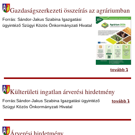
Gazdaságszerkezeti összeírás az agráriumban
Egészségünkért
Forrás: Sándor-Jakus Szabina Igazgatási
ügyintéző Szügyi Közös Önkormányzati Hivatal
Kapcsolat
Intézmények
Fejlesztések
tovább
Linkajánló
Külterületi ingatlan árverési hirdetmény
Forrás:Sándor-Jakus Szabina Igazgatási ügyintéző
tovább
Szügyi Közös Önkormányzati Hivatal
Árverési hirdetmény