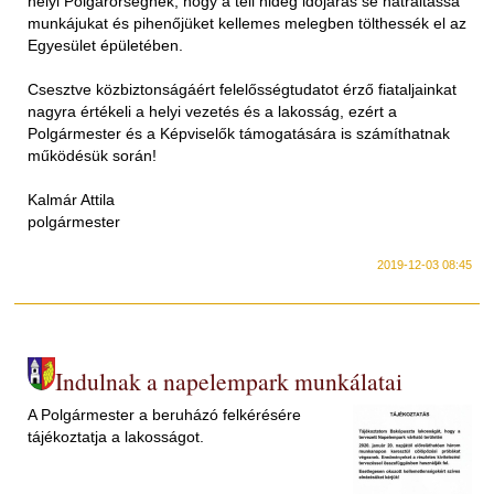
helyi Polgárőrségnek, hogy a téli hideg időjárás se hátráltassa
munkájukat és pihenőjüket kellemes melegben tölthessék el az
Egyesület épületében.
Csesztve közbiztonságáért felelősségtudatot érző fiataljainkat
nagyra értékeli a helyi vezetés és a lakosság, ezért a
Polgármester és a Képviselők támogatására is számíthatnak
működésük során!
Kalmár Attila
polgármester
2019-12-03 08:45
Indulnak a napelempark munkálatai
A Polgármester a beruházó felkérésére
tájékoztatja a lakosságot.