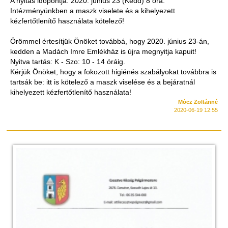
A nyitás időpontja: 2020. június 23 (Kedd) 8 óra.
Intézményünkben a maszk viselete és a kihelyezett
kézfertőtlenítő használata kötelező!
Örömmel értesítjük Önöket továbbá, hogy 2020. június 23-án,
kedden a Madách Imre Emlékház is újra megnyitja kapuit!
Nyitva tartás: K - Szo: 10 - 14 óráig.
Kérjük Önöket, hogy a fokozott higiénés szabályokat továbbra is
tartsák be: itt is kötelező a maszk viselése és a bejáratnál
kihelyezett kézfertőtlenítő használata!
Mócz Zoltánné
2020-06-19 12:55