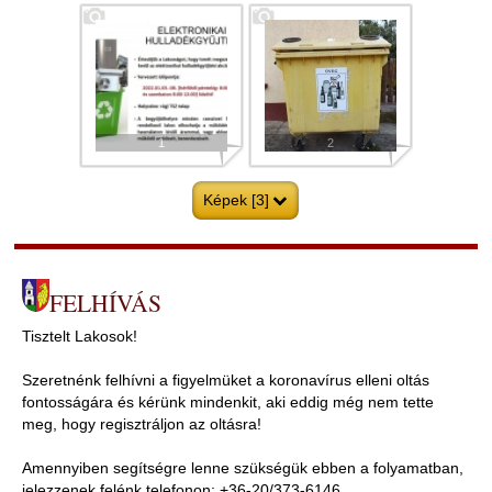
1
2
Képek [3]
FELHÍVÁS
3
Tisztelt Lakosok!
Szeretnénk felhívni a figyelmüket a koronavírus elleni oltás
fontosságára és kérünk mindenkit, aki eddig még nem tette
meg, hogy regisztráljon az oltásra!
Amennyiben segítségre lenne szükségük ebben a folyamatban,
jelezzenek felénk telefonon: +36-20/373-6146,