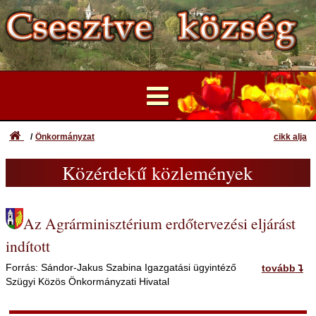
Elektronikus ügyintézés
Önkormányzat
cikk alja
...
Közérdekű közlemények
Csesztve Értéktára
Képviselő-testület
Az Agrárminisztérium erdőtervezési eljárást
indított
Önkormányzati Hivatali Portál
Választási információk
Forrás: Sándor-Jakus Szabina Igazgatási ügyintéző
tovább
Szügyi Közös Önkormányzati Hivatal
Közérdekű közlemények