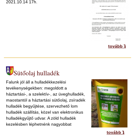
2021.10.14 17h.
tovább
Sütőolaj hulladék
Falunk jól áll a hulladékkezelési
tevékenységekben: megoldott a
háztartási-, a szelektív-, az üveghulladék,
maostantól a háztartási sütőolaj, zsíradék
hulladék begyűjtése, szervezhető lom
hulladék szállítás, közel van elektronikus
hulladékgyűjtő udvar. A zöld hulladék
kezelésben léphetnénk nagyobbat
tovább