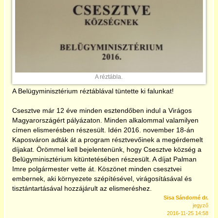
2017
2018
2019
A réztábla.
A Belügyminisztérium réztáblával tüntette ki falunkat!
2020
Csesztve már 12 éve minden esztendőben indul a Virágos
Magyarországért pályázaton. Minden alkalommal valamilyen
2021
címen elismerésben részesült. Idén 2016. november 18-án
Kaposváron adták át a program résztvevőinek a megérdemelt
díjakat. Örömmel kell bejelentenünk, hogy Csesztve község a
2022
Belügyminisztérium kitüntetésében részesült. A díjat Palman
Imre polgármester vette át. Köszönet minden csesztvei
2023
embernek, aki környezete szépítésével, virágosításával és
tisztántartásával hozzájárult az elismeréshez.
Sisa Sándorné dr.
2024
jegyző
2016-11-25 14:58