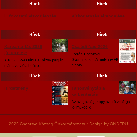
Hírek
Hírek
II. fokozatú vízkorlátozás
Vízkorlátozás elrendelése
Hírek
Hírek
Karbantartás 2026
Családi Nap 2026
július eleje
Forrás: Csesztvei
Gyermekekért Alapítvány FB
A TÖST 12-es tábla a Dézsa partján
oldala
már tavaly óta beázott.
Hírek
Hírek
Hirdetmény
Tanösvénytábla
karbantartás
Az az igazság, hogy az idő vasfoga
jól működik.
2026 Csesztve Község Önkormányzata • Design by ONDEPU