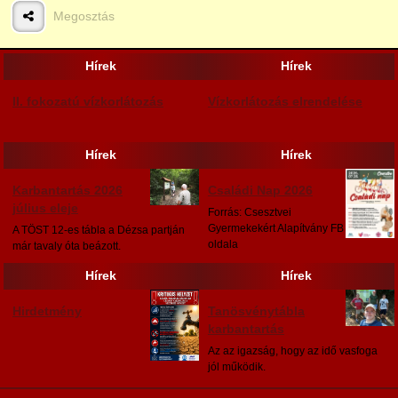
Megosztás
2025
Hírek
Hírek
II. fokozatú vízkorlátozás
Vízkorlátozás elrendelése
Hírek
Hírek
Karbantartás 2026
Családi Nap 2026
július eleje
Forrás: Csesztvei
Gyermekekért Alapítvány FB
A TÖST 12-es tábla a Dézsa partján
oldala
már tavaly óta beázott.
Hírek
Hírek
Hirdetmény
Tanösvénytábla
karbantartás
Az az igazság, hogy az idő vasfoga
jól működik.