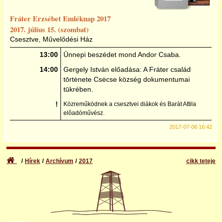
2017
Fráter Erzsébet Emléknap 2017
2017. július 15. (szombat)
Csesztve, Művelődési Ház
2018
13:00
Ūnnepi beszédet mond Andor Csaba.
2019
14:00
Gergely István előadása: A Fráter család
tōrtėnete Csėcse község dokumentumai
tūkrében.
2020
!
Közreműködnek a csesztvei diákok és Barát Attila
elôadóművész.
2021
2017-07-06 16:42
2022
Hírek
Archívum
2017
cikk teteje
2023
2024