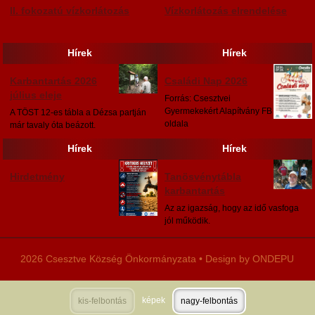
II. fokozatú vízkorlátozás
Vízkorlátozás elrendelése
Hírek
Hírek
Karbantartás 2026
Családi Nap 2026
július eleje
Forrás: Csesztvei
Gyermekekért Alapítvány FB
A TÖST 12-es tábla a Dézsa partján
oldala
már tavaly óta beázott.
Hírek
Hírek
Hirdetmény
Tanösvénytábla
karbantartás
Az az igazság, hogy az idő vasfoga
jól működik.
2026 Csesztve Község Önkormányzata • Design by ONDEPU
képek
kis-felbontás
nagy-felbontás