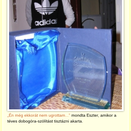
2017
2018
2019
2020
2021
2022
2023
Én még ekkorát nem ugrottam...
mondta Eszter, amikor a
téves dobogóra-szólítást tisztázni akarta.
2024