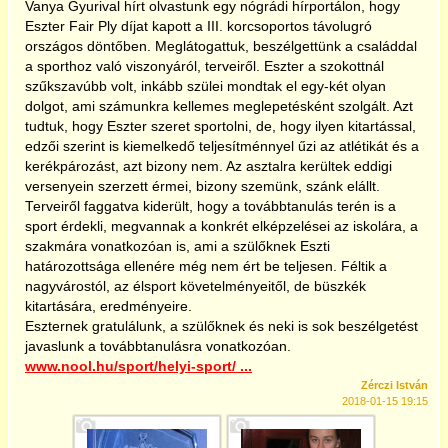
Vanya Gyurival hírt olvastunk egy nógrádi hírportálon, hogy
Eszter Fair Ply díjat kapott a III. korcsoportos távolugró
2025
országos döntőben. Meglátogattuk, beszélgettünk a családdal
a sporthoz való viszonyáról, terveiről. Eszter a szokottnál
szűkszavúbb volt, inkább szülei mondtak el egy-két olyan
dolgot, ami számunkra kellemes meglepetésként szolgált. Azt
tudtuk, hogy Eszter szeret sportolni, de, hogy ilyen kitartással,
edzői szerint is kiemelkedő teljesítménnyel űzi az atlétikát és a
kerékpározást, azt bizony nem. Az asztalra kerültek eddigi
versenyein szerzett érmei, bizony szemünk, szánk elállt.
Terveiről faggatva kiderült, hogy a továbbtanulás terén is a
sport érdekli, megvannak a konkrét elképzelései az iskolára, a
szakmára vonatkozóan is, ami a szülőknek Eszti
határozottsága ellenére még nem ért be teljesen. Féltik a
nagyvárostól, az élsport követelményeitől, de büszkék
kitartására, eredményeire.
Eszternek gratulálunk, a szülőknek és neki is sok beszélgetést
javaslunk a továbbtanulásra vonatkozóan.
www.nool.hu/sport/helyi-sport/ ...
Zérczi István
2018-01-15 19:15