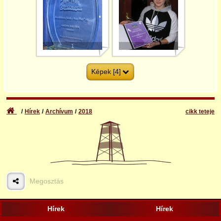
1
2
Képek [4]
Hírek
Archívum
2018
cikk teteje
3
4
Megosztás
Hírek
Hírek