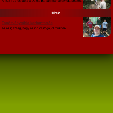
A TÖST 12-es tábla a Dézsa partján már tavaly óta beázott.
Hírek
Tanösvénytábla karbantartás
Az az igazság, hogy az idő vasfoga jól működik.