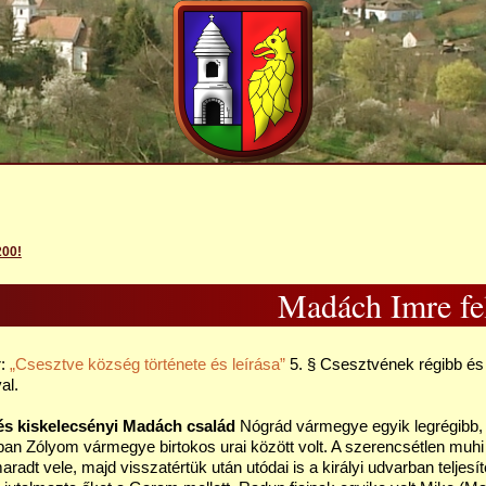
00!
Madách Imre fe
r:
Csesztve község története és leírása
5. § Csesztvének régibb és 
al.
és kiskelecsényi Madách család
Nógrád vármegye egyik legrégibb, 
ban Zólyom vármegye birtokos urai között volt. A szerencsétlen muhi ü
 maradt vele, majd visszatértük után utódai is a királyi udvarban teljes