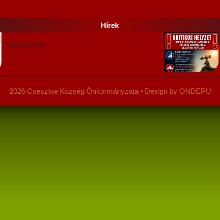
Hírek
Hirdetmény
2026 Csesztve Község Önkormányzata • Design by ONDEPU