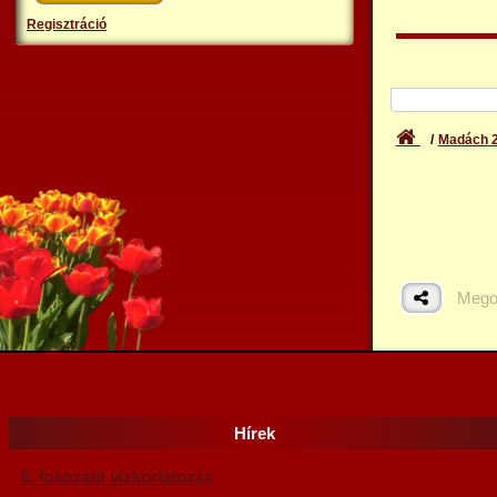
Regisztráció
Madách 2
Mego
Hírek
II. fokozatú vízkorlátozás