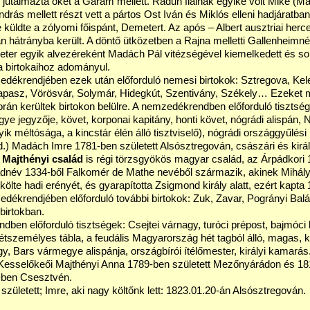
utalmazta őket a Garam mellett. Radun fiainak egyike volt Mike (Mad
ndrás mellett részt vett a pártos Ost Iván és Miklós elleni hadjáratban
üldte a zólyomi főispánt, Demetert. Az após – Albert ausztriai herceg 
 hátrányba került. A döntő ütközetben a Rajna melletti Gallenheimnél A
er egyik alvezéreként Madách Pál vitézségével kiemelkedett és sok
a birtokaihoz adományul.
edékrendjében ezek után előforduló nemesi birtokok: Sztregova, Ke
apasz, Vörösvár, Solymár, Hidegkút, Szentivány, Székely… Ezeket min
án kerültek birtokon belülre. A nemzedékrendben előforduló tisztség
e jegyzője, követ, korponai kapitány, honti követ, nógrádi alispán, 
ik méltósága, a kincstár élén álló tisztviselő), nógrádi országgyűlési
id.) Madách Imre 1781-ben született Alsósztregován, császári és kir
 Majthényi család
is régi törzsgyökös magyar család, az Árpádkori 
dnév 1334-ből Falkomér de Mathe nevéből származik, akinek Mihály fia
ökölte hadi erényét, és gyarapította Zsigmond király alatt, ezért kap
dékrendjében előforduló további birtokok: Zuk, Zavar, Pogrányi Balá
birtokban.
ben előforduló tisztségek: Csejtei várnagy, turóci prépost, bajmóci 
tszemélyes tábla, a feudális Magyarország hét tagból álló, magas, közj
y, Bars vármegye alispánja, országbírói ítélőmester, királyi kamarás
 Kesselőkeői Majthényi Anna 1789-ben született Mezőnyárádon és 1
-ben Csesztvén.
zületett; Imre, aki nagy költőnk lett: 1823.01.20-án Alsósztregován.