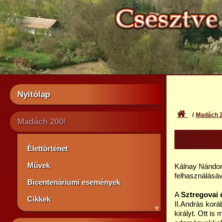
Nyitólap
Madách 2
Madách 200!
Élettörténet
Művek
Kálnay Nándo
felhasználásáv
Bicentenáriumi események
A
Sztregovai 
Cikkek
II.András korá
királyt. Ott is