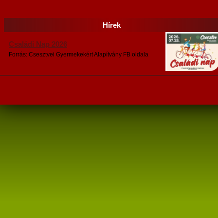
Hírek
Családi Nap 2026
Forrás: Csesztvei Gyermekekért Alapítvány FB oldala