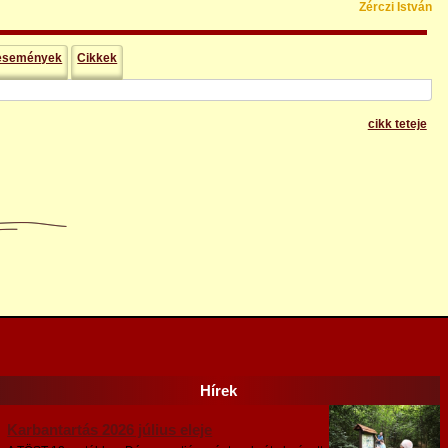
Zérczi István
 események
Cikkek
cikk teteje
Hírek
Karbantartás 2026 július eleje