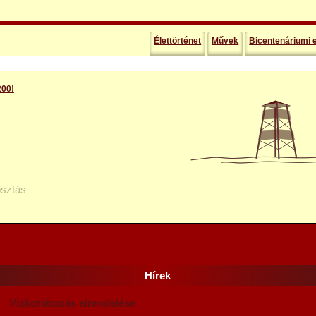
Élettörténet
Művek
Bicentenáriumi
00!
sztás
Hírek
Vízkorlátozás elrendelése