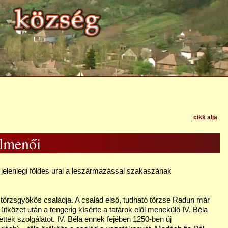
cikk alja
lmenői
jelenlegi földes urai a leszármazással szakaszának
törzsgyökös családja. A család első, tudható törzse Radun már
tközet után a tengerig kísérte a tatárok elől menekülő IV. Béla
ítettek szolgálatot. IV. Béla ennek fejében 1250-ben új