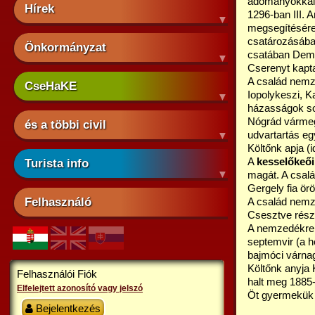
adományokkal j
Hírek
1296-ban III. A
megsegítésére k
csatározásában
Önkormányzat
csatában Demet
Cserenyt kapt
A család nemz
CseHaKE
Iopolykeszi, K
házasságok sor
Nógrád vármegy
és a többi civil
udvartartás egy
Költőnk apja (
A
kesselőkeői
Turista info
magát. A csalá
Gergely fia ör
Felhasználó
A család nemze
Csesztve rész
A nemzedékrend
septemvir (a hé
bajmóci várnag
Költőnk anyja
Felhasználói Fiók
halt meg 1885
Elfelejtett azonosító vagy jelszó
Öt gyermekük s
Bejelentkezés