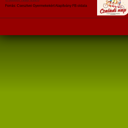
Forrás: Csesztvei Gyermekekért Alapítvány FB oldala