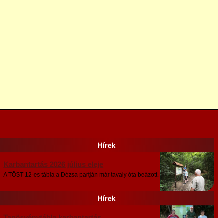
Hírek
Karbantartás 2026 július eleje
A TÖST 12-es tábla a Dézsa partján már tavaly óta beázott.
Hírek
Tanösvénytábla karbantartás