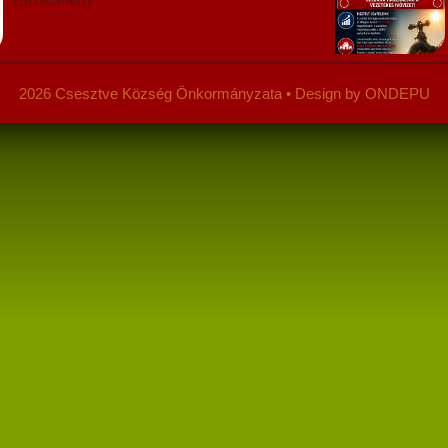
2026 Csesztve Község Önkormányzata • Design by ONDEPU