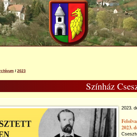
rchívum
2023
Színház Cses
2023. d
Felolva
2023. d
Cseszt