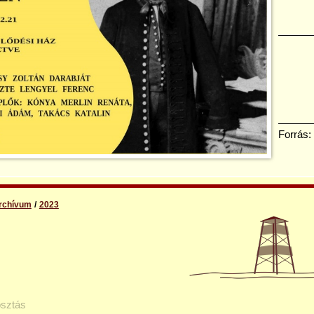
Forrás:
rchívum
2023
sztás