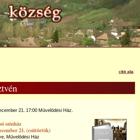
cikk alja
ztvén
ecember 21. 17:00 Művelődési Ház.
só színház
ecember 21. (csütörtök)
ve, Művelődési Ház