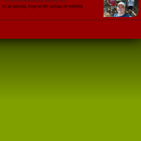
Az az igazság, hogy az idő vasfoga jól működik.