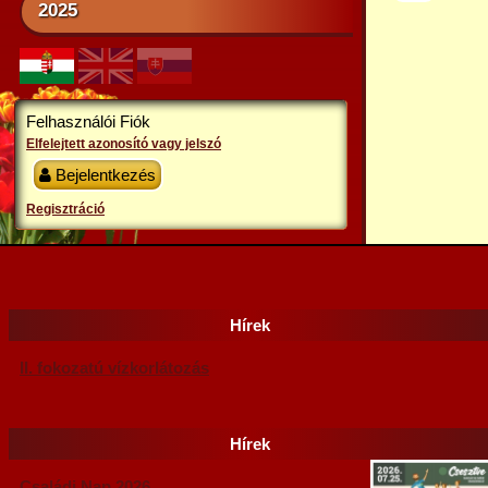
2025
Felhasználói Fiók
Elfelejtett azonosító vagy jelszó
Bejelentkezés
Regisztráció
Hírek
II. fokozatú vízkorlátozás
Hírek
Családi Nap 2026