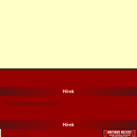
Hírek
Vízkorlátozás elrendelése
Hírek
Hirdetmény