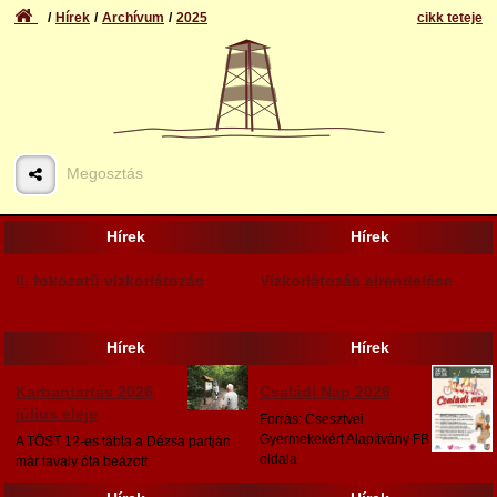
Hírek
Archívum
2025
cikk teteje
Megosztás
Hírek
Hírek
II. fokozatú vízkorlátozás
Vízkorlátozás elrendelése
Hírek
Hírek
Karbantartás 2026
Családi Nap 2026
július eleje
Forrás: Csesztvei
Gyermekekért Alapítvány FB
A TÖST 12-es tábla a Dézsa partján
oldala
már tavaly óta beázott.