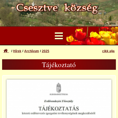
Hírek
Archívum
2025
cikk alja
...
Tájékoztató
Felhasználói Fiók
2013
Elfelejtett azonosító vagy jelszó
Bejelentkezés
2014
Regisztráció
2015
2016