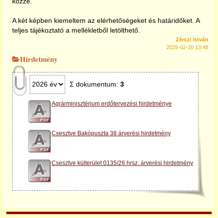
közzé.
2025
A két képben kiemeltem az elérhetőségeket és határidőket. A
teljes tájékoztató a mellékletből letölthető.
Zérczi István
2025-02-20 13:48
Hirdetmény
Σ dokumentum:
3
Agrárminisztérium erdőtervezési hirdetménye
Csesztve Bakópuszta 38 árverési hirdetmény
Csesztve külterület 0135/26 hrsz. árverési hirdetmény