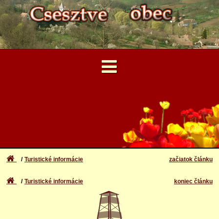
...
Užívateľské Konto
Pozoruhodnosti
Zabudli ste meno a heslo
Prihlásenie
Prírodné krásy
Turistické informácie
začiatok článku
Registrácia
Rekreácia
Turistické informácie
koniec článku
Ubytovanie