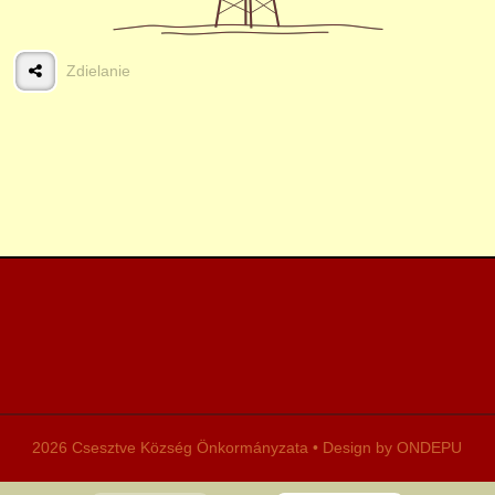
Stravovanie
Zdielanie
Malovýrobcovia,
remeselníci
Príklady
Užitočné stránky
2026 Csesztve Község Önkormányzata • Design by ONDEPU