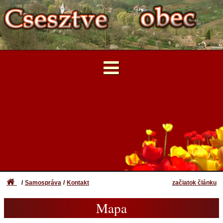
Elektronikus ügyintézés
...
Mapa
Napíšte nám!
Önkormányzati Hivatali Portál
Samospráva
Kontakt
začiatok článku
Mapa