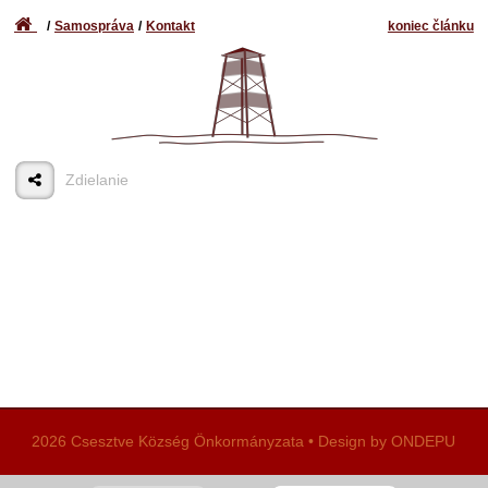
Samospráva
Kontakt
koniec článku
Zdielanie
2026 Csesztve Község Önkormányzata • Design by ONDEPU