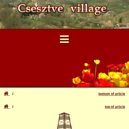
...
User Account
Forgotten login or password
Login
bottom of article
Registration
top of article