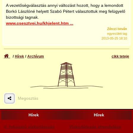
A vezetőségválasztás annyi változást hozott, hogy a lemondott
2025
Borkó Lászlóné helyett Szabó Pétert választottuk meg felügyelő
bizottsági tagnak.
www.csesztvei.hu/khjelent.htm ...
Zérczi István
egyesületi tag
2013-05-25 18:10
Hírek
Archívum
cikk teteje
Megosztás
Hírek
Hírek
II. fokozatú vízkorlátozás
Vízkorlátozás elrendelése