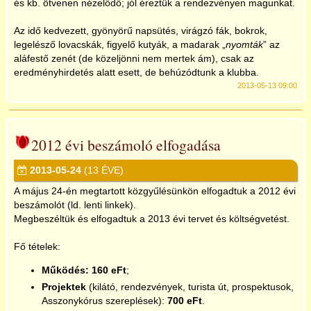
és kb. ötvenen nézelődő; jól éreztük a rendezvényen magunkat.
2017
Az idő kedvezett, gyönyörű napsütés, virágzó fák, bokrok,
legelésző lovacskák, figyelő kutyák, a madarak „
nyomták
” az
aláfestő zenét (de közeljönni nem mertek ám), csak az
2018
eredményhirdetés alatt esett, de behúzódtunk a klubba.
2013-05-13 09:00
2019
2020
2012 évi beszámoló elfogadása
2013-05-24
(13 ÉVE)
2021
A május 24-én megtartott közgyűlésünkön elfogadtuk a 2012 évi
beszámolót (ld. lenti linkek).
2022
Megbeszéltük és elfogadtuk a 2013 évi tervet és költségvetést.
Fő tételek:
2023
Működés: 160 eFt
;
Projektek
(kilátó, rendezvények, turista út, prospektusok,
2024
Asszonykórus szereplések):
700 eFt
.