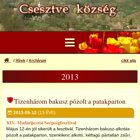
Hírek
Archívum
cikk alja
...
2013
Felhasználói Fiók
2013
Elfelejtett azonosító vagy jelszó
Bejelentkezés
2014
Tizenhárom bakusz pózolt a patakparton
Regisztráció
2013-05-12
(13 ÉVE)
2015
XIV. Madárijesztő Szépségfesztivál
Május 12-én jól sikerült a fesztivál. Tizenhárom bakusz-alkotás
2016
pózolt a patakparton, tizenkilenc alkotó, kéttagú pártatlan zsűri,