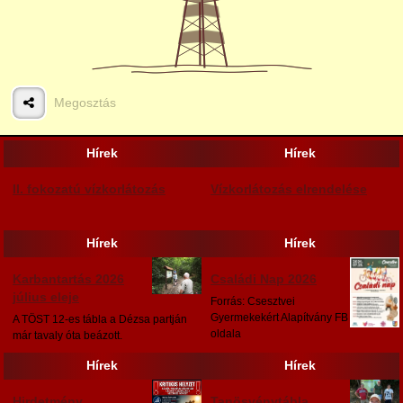
Megosztás
5
6
Hírek
Hírek
II. fokozatú vízkorlátozás
Vízkorlátozás elrendelése
Hírek
Hírek
7
8
Karbantartás 2026
Családi Nap 2026
július eleje
Forrás: Csesztvei
Gyermekekért Alapítvány FB
A TÖST 12-es tábla a Dézsa partján
oldala
már tavaly óta beázott.
Hírek
Hírek
Hirdetmény
Tanösvénytábla