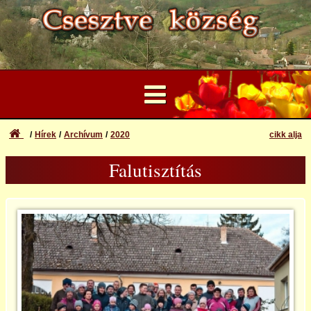
Hírek
Archívum
2020
cikk alja
...
Falutisztítás
Felhasználói Fiók
2013
Elfelejtett azonosító vagy jelszó
Bejelentkezés
2014
Regisztráció
2015
2016