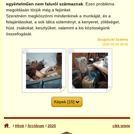
egyértelműen nem faluról származnak
. Ezen probléma
2025
megoldásán törjük még a fejünket.
Szeretném megköszönni mindenkinek a munkáját, és a
felajánlásokat, a sok tálca süteményt, a kenyeret, zöldséget,
húst, zsákokat, kesztyűket, valamint a kis közösségünk
összefogását.
Szugyiczki Szabina
2020-03-04 08:46
1
2
Képek [15]
Hírek
Archívum
2020
cikk teteje
3
4