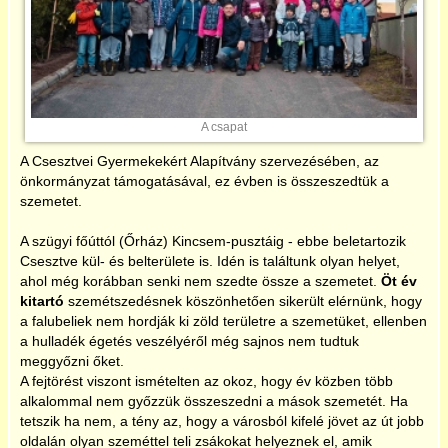
2017
2018
A csapat
2019
A Csesztvei Gyermekekért Alapítvány szervezésében, az
önkormányzat támogatásával, ez évben is összeszedtük a
2020
szemetet.
A szügyi főúttól (Őrház) Kincsem-pusztáig - ebbe beletartozik
2021
Csesztve kül- és belterülete is. Idén is találtunk olyan helyet,
ahol még korábban senki nem szedte össze a szemetet.
Öt év
kitartó
szemétszedésnek köszönhetően sikerült elérnünk, hogy
2022
a falubeliek nem hordják ki zöld területre a szemetüket, ellenben
a hulladék égetés veszélyéről még sajnos nem tudtuk
meggyőzni őket.
2023
A fejtörést viszont ismételten az okoz, hogy év közben több
alkalommal nem győzzük összeszedni a mások szemetét. Ha
2024
tetszik ha nem, a tény az, hogy a városból kifelé jövet az út jobb
oldalán olyan szeméttel teli zsákokat helyeznek el, amik