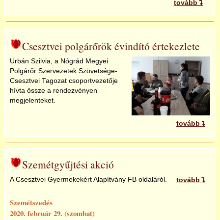
tovább
Csesztvei polgárőrök évindító értekezlete
Urbán Szilvia, a Nógrád Megyei
Polgárőr Szervezetek Szövetsége-
Csesztvei Tagozat csoportvezetője
hívta össze a rendezvényen
megjelenteket.
tovább
Szemétgyűjtési akció
A Csesztvei Gyermekekért Alapítvány FB oldaláról.
tovább
Szemétszedés
2020. február 29. (szombat)