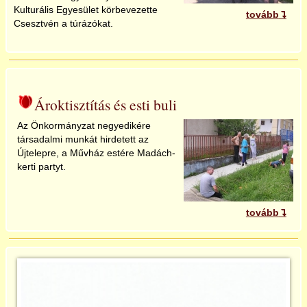
Kulturális Egyesület körbevezette
tovább
Csesztvén a túrázókat.
Ároktisztítás és esti buli
Az Önkormányzat negyedikére
társadalmi munkát hirdetett az
Újtelepre, a Művház estére Madách-
kerti partyt.
tovább