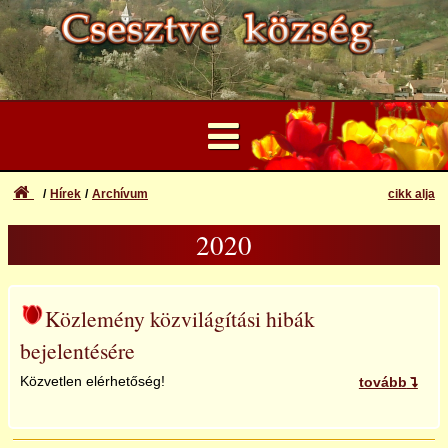
Hírek
Archívum
cikk alja
...
2020
Felhasználói Fiók
2013
Elfelejtett azonosító vagy jelszó
Bejelentkezés
2014
Közlemény közvilágítási hibák
bejelentésére
Regisztráció
2015
Közvetlen elérhetőség!
tovább
2016