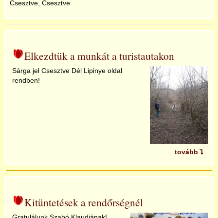
Csesztve, Csesztve
Elkezdtük a munkát a turistautakon
Sárga jel Csesztve Dél Lipinye oldal
rendben!
tovább
Kitüntetések a rendőrségnél
Gratulálunk Szabó Klaudiának!