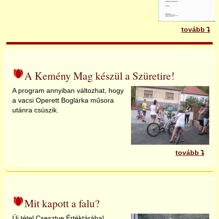
tovább
A Kemény Mag készül a Szüretire!
A program annyiban változhat, hogy
a vacsi Operett Boglárka műsora
utánra csúszik.
tovább
Mit kapott a falu?
Új tétel Csesztve Értéktárába!