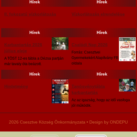
Hírek
Hírek
II. fokozatú vízkorlátozás
Vízkorlátozás elrendelése
Hírek
Hírek
Karbantartás 2026
Családi Nap 2026
július eleje
Forrás: Csesztvei
Gyermekekért Alapítvány FB
A TÖST 12-es tábla a Dézsa partján
oldala
már tavaly óta beázott.
Hírek
Hírek
Hirdetmény
Tanösvénytábla
karbantartás
Az az igazság, hogy az idő vasfoga
jól működik.
2026 Csesztve Község Önkormányzata • Design by ONDEPU