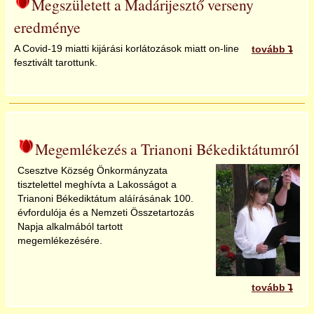
Megszületett a Madárijesztő verseny
eredménye
A Covid-19 miatti kijárási korlátozások miatt on-line
tovább
fesztivált tarottunk.
Megemlékezés a Trianoni Békediktátumról
Csesztve Község Önkormányzata
tisztelettel meghívta a Lakosságot a
Trianoni Békediktátum aláírásának 100.
évfordulója és a Nemzeti Összetartozás
Napja alkalmából tartott
megemlékezésére.
tovább