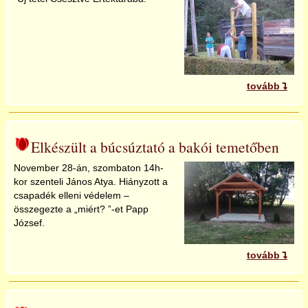
tovább
Elkészült a búcsúztató a bakói temetőben
November 28-án, szombaton 14h-
kor szenteli János Atya. Hiányzott a
csapadék elleni védelem –
összegezte a „miért? ”-et Papp
József.
tovább