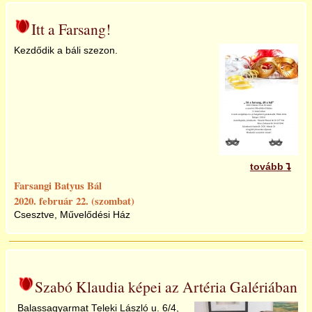
2017
Itt a Farsang!
Kezdődik a báli szezon.
2018
2019
2020
tovább
2021
Farsangi Batyus Bál
2020. február 22. (szombat)
Csesztve, Művelődési Ház
2022
2023
Szabó Klaudia képei az Artéria Galériában
2024
Balassagyarmat Teleki László u. 6/4,