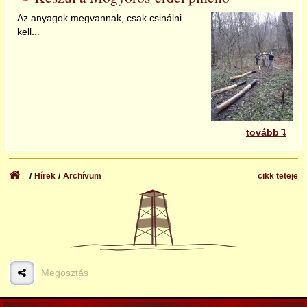
Az anyagok megvannak, csak csinálni
kell...
tovább
Hírek
Archívum
cikk teteje
Megosztás