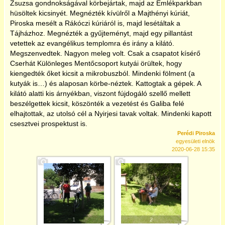
Zsuzsa gondnokságával körbejártak, majd az Emlékparkban
hüsöltek kicsinyét. Megnézték kívülről a Majthényi kúriát,
2025
Piroska mesélt a Rákóczi kúriáról is, majd lesétáltak a
Tájházhoz. Megnézték a gyűjteményt, majd egy pillantást
vetettek az evangélikus templomra és irány a kilátó.
Megszenvedtek. Nagyon meleg volt. Csak a csapatot kísérő
Cserhát Különleges Mentőcsoport kutyái örültek, hogy
kiengedték őket kicsit a mikrobuszból. Mindenki fölment (a
kutyák is…) és alaposan körbe-néztek. Kattogtak a gépek. A
kilátó alatti kis árnyékban, viszont fújdogáló szellő mellett
beszélgettek kicsit, köszönték a vezetést és Galiba felé
elhajtottak, az utolsó cél a Nyirjesi tavak voltak. Mindenki kapott
csesztvei prospektust is.
Perédi Piroska
egyesületi elnök
2020-06-28 15:35
1
2