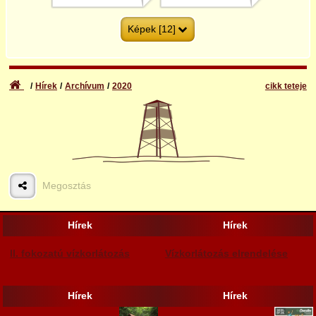
Képek [12]
Hírek
Archívum
2020
cikk teteje
3
4
Megosztás
5
6
Hírek
Hírek
II. fokozatú vízkorlátozás
Vízkorlátozás elrendelése
Hírek
Hírek