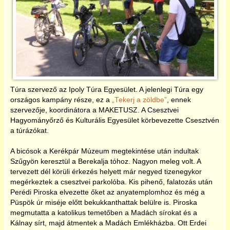
2017
2018
2019
Túra szervező az Ipoly Túra Egyesület. A jelenlegi Túra egy
országos kampány része, ez a
Tekerj a zöldbe
, ennek
2020
szervezője, koordinátora a MAKETUSZ. A Csesztvei
Hagyományőrző és Kulturális Egyesület körbevezette Csesztvén
2021
a túrázókat.
A bicósok a Kerékpár Múzeum megtekintése után indultak
2022
Szűgyön keresztül a Berekalja tóhoz. Nagyon meleg volt. A
tervezett dél körüli érkezés helyett már negyed tizenegykor
megérkeztek a csesztvei parkolóba. Kis pihenő, falatozás után
2023
Perédi Piroska elvezette őket az anyatemplomhoz és még a
Püspök úr miséje előtt bekukkanthattak belülre is. Piroska
megmutatta a katolikus temetőben a Madách sírokat és a
2024
Kálnay sírt, majd átmentek a Madách Emlékházba. Ott Erdei