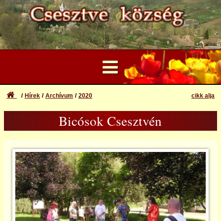
Hírek
Archívum
2020
cikk alja
...
Bicósok Csesztvén
Felhasználói Fiók
2013
Elfelejtett azonosító vagy jelszó
Bejelentkezés
2014
Regisztráció
2015
2016