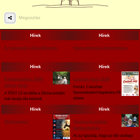
Megosztás
Hírek
Hírek
II. fokozatú vízkorlátozás
Vízkorlátozás elrendelése
Hírek
Hírek
Karbantartás 2026
Családi Nap 2026
július eleje
Forrás: Csesztvei
Gyermekekért Alapítvány FB
A TÖST 12-es tábla a Dézsa partján
oldala
már tavaly óta beázott.
Hírek
Hírek
Hirdetmény
Tanösvénytábla
karbantartás
Az az igazság, hogy az idő vasfoga