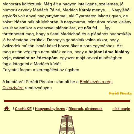
Mohorára költöztünk. Még élt a nagyon intelligens, szellemes, jó
humorú özvegy Madách Pálné, Madách Károly menye.… Nagyjából
egyidős volt anyai nagyanyámmal, aki Gyarmaton lakott ugyan, de
sokat időzött nálunk Mohorán. A nagymama, mint árva rokon kislány
került valamikor a csesztvei plébániára, ott nőtt fel. … Így
történhetett meg, hogy a fiatal Madáchné és a plébános hugocskája
jó barátságba kerültek. Dehogyis gondolták volna akkor, hogy
évtizedek múltán ismét közel hozza őket a sors egymáshoz. Azt
meg aztán végképp nem hitték volna, hogy a
hajdani árva kislány
veje, mármint az édesapám
, egyszer majd orvosi minőségben
fogja látogatni a Madách kúriát.
Folytatni fogom a keresgélést az ügyben.
A kutatásról Perédi Piroska számolt be a
Emlékezés a régi
Csesztvére
rendezvényen.
Perédi Piroska
CseHaKE
Hagyományőrzés
Riportok, történetek
cikk teteje