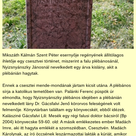
Restaurált parasztház
Csesztvei paplak
Tájház
Mikszáth Kálmán Szent Péter esernyője regényének állítólagos
ihletője egy csesztvei történet, miszerint a falu plébánosánál,
Népviselet
Nyizsnyánszky Jánosnál nevelkedett egy árva kislány, akit a
plébánián hagytak.
Régi fényképek
Ennek a csesztei mende-mondának jártam kicsit utána. A plébános
sírja a katolikus temetőben van. Palánki Ferenc püspök úr
elmondta, hogy Nyizsnyánszky plébános idejében a plébánián
Dalkör
nevelkedett lány Dr. Gácsfalvi Jenő körorvos feleségének volt
felmenője. Könyvtárban találtam egy könyvecskét, ebből idézek.
Kalásziné Gácsfalvi Lili: Mesék egy régi falusi doktor bácsiról (Bp
Mesék
2004) könyvecske 59-60. old: A másik emlékezetes ember Madách
Imre, aki itt hagyta emlékét a szomszédban, Csesztvén. Madách
Károlynak, az író öccsének leszármazottai lakták a kúriát, amikor
Riportok, történetek