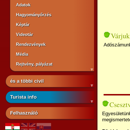
Adatok
Hagyományőrzés
Képtár
Várjuk
Videotár
Rendezvények
Adószámunk
Média
Rejtvény, pályázat
és a többi civil
Turista info
Cseszt
Felhasználó
Egyesületünk
megismerteté