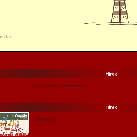
sztás
Hírek
Vízkorlátozás elrendelése
Hírek
Hirdetmény