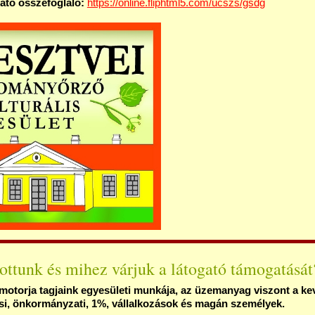
ató összefoglaló:
https://online.fliphtml5.com/ucszs/gsdg
ottunk és mihez várjuk a látogató támogatását
torja tagjaink egyesületi munkája, az üzemanyag viszont a kev
si, önkormányzati, 1%, vállalkozások és magán személyek.