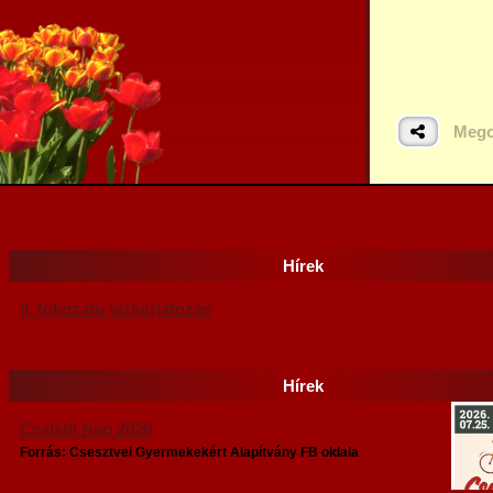
Mego
Hírek
II. fokozatú vízkorlátozás
Hírek
Családi Nap 2026
Forrás: Csesztvei Gyermekekért Alapítvány FB oldala