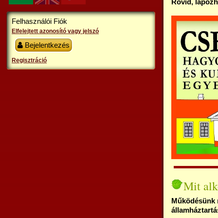
Rövid, lapozh
Felhasználói Fiók
Elfelejtett azonosító vagy jelszó
Bejelentkezés
Regisztráció
Mit alk
Működésünk mo
államháztartá