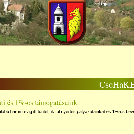
CseHaK
ati és 1%-os támogatásaink
lább három évig itt tüntetjük föl nyertes pályázatainkat és 1%-os bevé