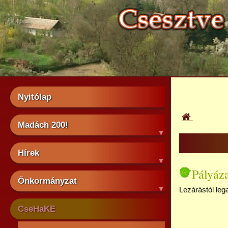
Nyitólap
Madách 200!
Hírek
Pályáz
Önkormányzat
Lezárástól lega
CseHaKE