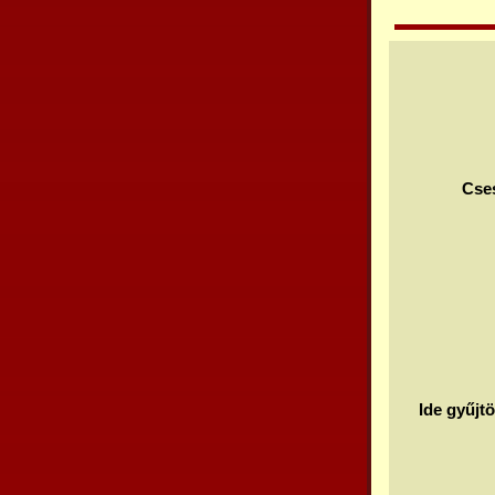
Cses
Ide gyűjt