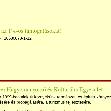
 az 1%-os támogatásokat!
: 18636873-1-12
vei Hagyományőrző és Kulturális Egyesület
 1999-ben alakult környékünk természeti és épített környeze
sére és propagálására, a turizmus fejlesztésére.