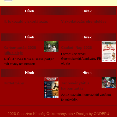
2025
Hírek
Hírek
II. fokozatú vízkorlátozás
Vízkorlátozás elrendelése
Hírek
Hírek
Karbantartás 2026
Családi Nap 2026
július eleje
Forrás: Csesztvei
Gyermekekért Alapítvány FB
A TÖST 12-es tábla a Dézsa partján
oldala
már tavaly óta beázott.
Hírek
Hírek
Hirdetmény
Tanösvénytábla
karbantartás
Az az igazság, hogy az idő vasfoga
jól működik.
2026 Csesztve Község Önkormányzata • Design by ONDEPU