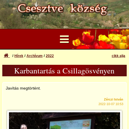
Hírek
Archívum
2022
cikk alja
...
Karbantartás a Csillagösvényen
Felhasználói Fiók
2013
Elfelejtett azonosító vagy jelszó
Bejelentkezés
Javítás megtörtént.
2014
Regisztráció
Zérczi István
2022-10-07 10:53
2015
2016