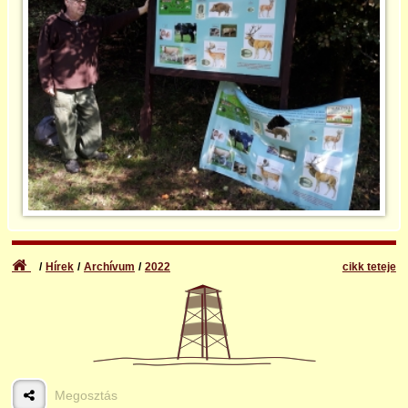
2017
2018
2019
2020
2021
Hírek
Archívum
2022
cikk teteje
2022
2023
2024
Megosztás