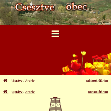
...
Užívateľské Konto
Zabudli ste meno a heslo
Prihlásenie
Správy
Archív
začiatok článku
Registrácia
Správy
Archív
koniec článku