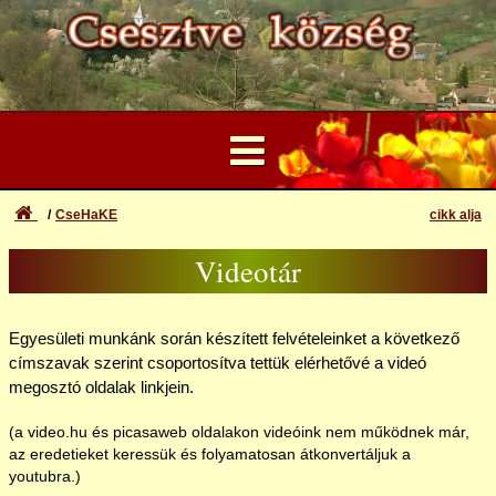
CseHaKE
cikk alja
...
Videotár
Felhasználói Fiók
Adatok
Elfelejtett azonosító vagy jelszó
Egyesületi munkánk során készített felvételeinket a következő
Bejelentkezés
Hagyományőrzés
címszavak szerint csoportosítva tettük elérhetővé a videó
Regisztráció
megosztó oldalak linkjein.
Képtár
(a video.hu és picasaweb oldalakon videóink nem működnek már,
az eredetieket keressük és folyamatosan átkonvertáljuk a
Videotár
youtubra.)