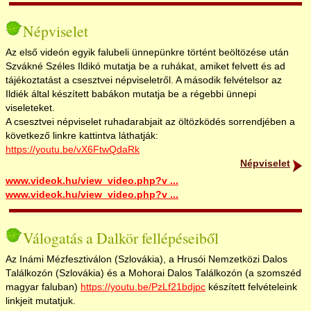
Rendezvények
Népviselet
Az első videón egyik falubeli ünnepünkre történt beöltözése után
Média
Szvákné Széles Ildikó mutatja be a ruhákat, amiket felvett és ad
tájékoztatást a csesztvei népviseletről. A második felvételsor az
Ildiék által készített babákon mutatja be a régebbi ünnepi
Rejtvény, pályázat
viseleteket.
A csesztvei népviselet ruhadarabjait az öltözködés sorrendjében a
következő linkre kattintva láthatják:
https://youtu.be/vX6FtwQdaRk
Népviselet
www.videok.hu/view_video.php?v ...
www.videok.hu/view_video.php?v ...
Válogatás a Dalkör fellépéseiből
Az Inámi Mézfesztiválon (Szlovákia), a Hrusói Nemzetközi Dalos
Találkozón (Szlovákia) és a Mohorai Dalos Találkozón (a szomszéd
magyar faluban)
https://youtu.be/PzLf21bdjpc
készített felvételeink
linkjeit mutatjuk.