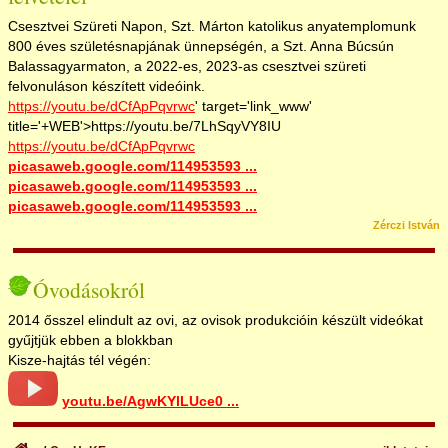
Csesztvei Szüreti Napon, Szt. Márton katolikus anyatemplomunk
800 éves születésnapjának ünnepségén, a Szt. Anna Búcsún
Balassagyarmaton, a 2022-es, 2023-as csesztvei szüreti
felvonuláson készített videóink.
https://youtu.be/dCfApPqvrwc
' target='link_www'
title='+WEB'>https://youtu.be/7LhSqyVY8IU
https://youtu.be/dCfApPqvrwc
picasaweb.google.com/114953593 ...
picasaweb.google.com/114953593 ...
picasaweb.google.com/114953593 ...
Zérczi István
Óvodásokról
2014 ősszel elindult az ovi, az ovisok produkcióin készült videókat
gyűjtjük ebben a blokkban
Kisze-hajtás tél végén:
youtu.be/AgwKYlLUce0 ...