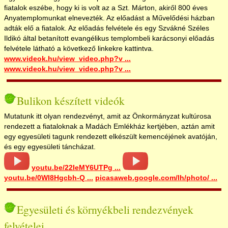
fiatalok eszébe, hogy ki is volt az a Szt. Márton, akiről 800 éves
Anyatemplomunkat elnevezték. Az előadást a Művelődési házban
adták elő a fiatalok. Az előadás felvétele és egy Szvákné Széles
Ildikó által betanított evangélikus templombeli karácsonyi előadás
felvétele látható a következő linkekre kattintva.
www.videok.hu/view_video.php?v ...
www.videok.hu/view_video.php?v ...
Bulikon készített videók
Mutatunk itt olyan rendezvényt, amit az Önkormányzat kultúrosa
rendezett a fiataloknak a Madách Emlékház kertjében, aztán amit
egy egyesületi tagunk rendezett elkészült kemencéjének avatóján,
és egy egyesületi táncházat.
youtu.be/22IeMY6UTPg ...
youtu.be/0WI8Hgcbh-Q ...
picasaweb.google.com/lh/photo/ ...
Egyesületi és környékbeli rendezvények
felvételei