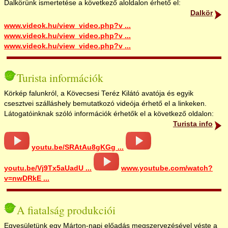
Dalkörünk ismertetése a következő aloldalon érhető el:
Dalkör
www.videok.hu/view_video.php?v ...
www.videok.hu/view_video.php?v ...
www.videok.hu/view_video.php?v ...
Turista információk
Körkép falunkról, a Kövecsesi Teréz Kilátó avatója és egyik
csesztvei szálláshely bemutatkozó videója érhető el a linkeken.
Látogatóinknak szóló információk érhetők el a következő oldalon:
Turista info
youtu.be/SRAtAu8gKGg ...
youtu.be/Vj9Tx5aUadU ...
www.youtube.com/watch?
v=nwDRkE ...
A fiatalság produkciói
Egyesületünk egy Márton-napi előadás megszervezésével véste a