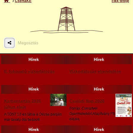
CseHaKE
cikk teteje
Megosztás
Hírek
Hírek
II. fokozatú vízkorlátozás
Vízkorlátozás elrendelése
Hírek
Hírek
Karbantartás 2026
Családi Nap 2026
július eleje
Forrás: Csesztvei
Gyermekekért Alapítvány FB
A TÖST 12-es tábla a Dézsa partján
oldala
már tavaly óta beázott.
Hírek
Hírek