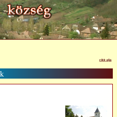
cikk alja
k