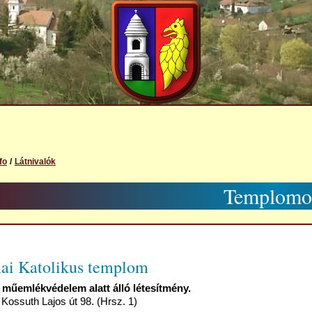
fo
Látnivalók
Templomo
ai Katolikus templom
műemlékvédelem alatt álló létesítmény.
Kossuth Lajos út 98. (Hrsz. 1)