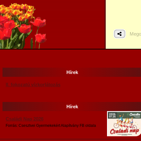
Mego
Hírek
II. fokozatú vízkorlátozás
Hírek
Családi Nap 2026
Forrás: Csesztvei Gyermekekért Alapítvány FB oldala