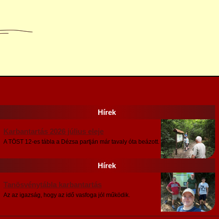
Hírek
Karbantartás 2026 július eleje
A TÖST 12-es tábla a Dézsa partján már tavaly óta beázott.
Hírek
Tanösvénytábla karbantartás
Az az igazság, hogy az idő vasfoga jól működik.