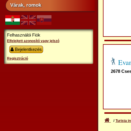
Várak, romok
Felhasználói Fiók
Elfelejtett azonosító vagy jelszó
Bejelentkezés
Regisztráció
Eva
2678 Cses
Turista in