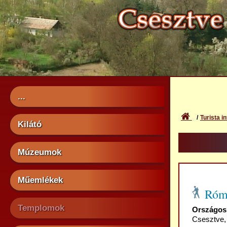
...
Turista in
Kilátó
Múzeumok
Műemlékek
Róm
Templomok
Országos 
Csesztve, 