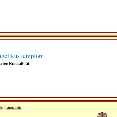
ngélikus templom
ztve Kossuth út
fo
Látnivalók