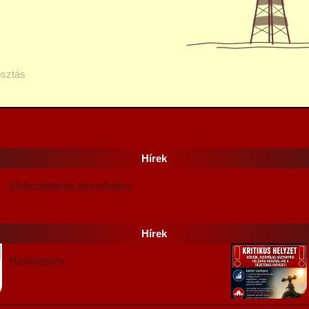
sztás
Hírek
Vízkorlátozás elrendelése
Hírek
Hirdetmény