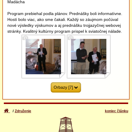
Madácha
9
10
Program prebiehal podla plánov. Prednášky boli informatívne.
Hostí bolo viac, ako sme čakali. Každý so záujmom počúval
nové výsledky výskumov a aj prednášku trojjazyčnej webovej
stránky. Kvalitný kultúrny program prispel k sviatočnej nálade.
11
1
2
Orbazy [7]
Združenie
koniec článku
3
4