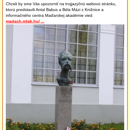
Chceli by sme Vás upozorniť na trojjazyčnú webovú stránku,
Podujatia
ktorú predstavili Antal Babus a Béla Mázi z Knižnice a
informačného centra Maďarskej akadémie vied.
madach.mtak.hu/ ...