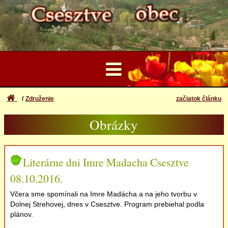
Združenie
začiatok článku
...
Obrázky
Užívateľské Konto
Údaje
Zabudli ste meno a heslo
Prihlásenie
Tradície
Literárne dni Imre Madacha Csesztve
08.10.2016.
Registrácia
Obrázky
Včera sme spomínali na Imre Madácha a na jeho tvorbu v
Dolnej Strehovej, dnes v Csesztve. Program prebiehal podla
Videá
plánov.