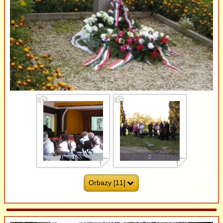
1
2
Orbazy [11]