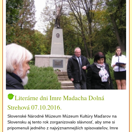
3
4
5
6
Literárne dni Imre Madacha Dolná
7
8
Strehová 07.10.2016.
Slovenské Národné Múzeum Múzeum Kultúry Maďarov na
Slovensku aj tento rok zorganizovalo slávnosť, aby sme si
pripomenuli jedného z najvýznamnejších spisovateľov, Imre